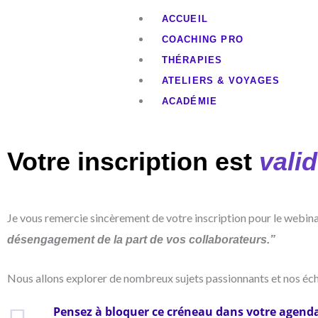
Aller
ACCUEIL
au
COACHING PRO
contenu
THÉRAPIES
ATELIERS & VOYAGES
ACADÉMIE
CONFÉRENCES
A PROPOS
Votre inscription est
vali
CONTACT
X
Je vous remercie sincèrement de votre inscription pour le webin
désengagement de la part de vos collaborateurs.”
Nous allons explorer de nombreux sujets passionnants et nos éc
Pensez à bloquer ce créneau dans votre agenda