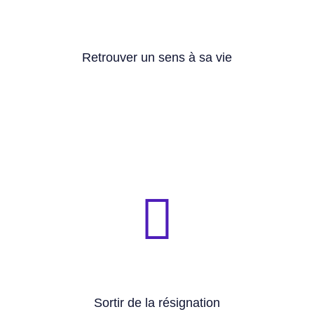
de perte de repères ou de crise de sens
🧭 Permet de dépasser les périodes de vide existentiel,
Retrouver un sens à sa vie
croissance.
🧭 Aide à transformer les épreuves en leviers de
🧭 Réveille l’envie de vivre, de choisir, d’agir.
Sortir de la résignation