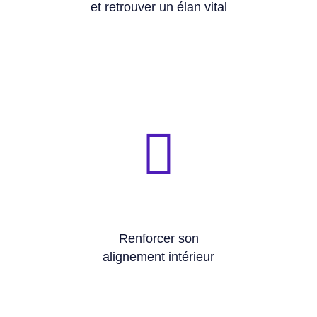
et retrouver un élan vital
qui compte vraiment.
🧭 Permet de faire des choix plus cohérents avec ce
les aspirations profondes.
🧭 Clarifie les valeurs personnelles,
Renforcer son
alignement intérieur