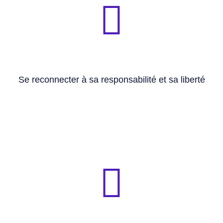
situation, même difficile.
🧭 Redonne la capacité de choisir sa réponse à une
circonstances.
🧭 Renforce le pouvoir de décision face aux
Se reconnecter à sa responsabilité et sa liberté
🧭 Nourrit la confiance, la bienveillance, la profondeur.
soi : valeurs, missions, engagements, transcendance.
🧭 Invite à se relier à quelque chose de plus grand que