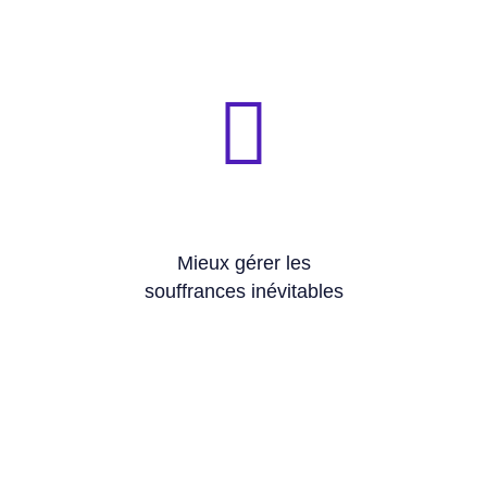
posture de liberté intérieure.
🧭 Développe une attitude d’acceptation active et une
maladie, au deuil, aux pertes.
🧭 Apporte une forme de paix intérieure face à la
Mieux gérer les
souffrances inévitables