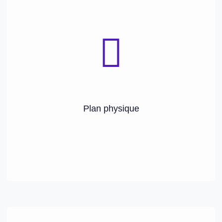
🧘Aide à la cicatrisation, brûlures, eczéma, zona
médical , chimiothérapie et radiothérapie
🧘Récupération post-opératoire, soutien à un traitement
🧘Troubles digestifs, migraines, fatigue inexpliquée
inflammatoires
Plan physique
🧘 Soulagement des douleurs chroniques ou