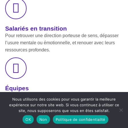
Salariés en transition
Pour retrouver une direction porteuse de sens, dépasser
l’usure mentale ou émotionnelle, et renouer avec leurs
ressources profondes.
Équipes
Pour fluidifier la communication, améliorer les relations
Nous utilisons des cookies pour vous garantir la meilleure
interpersonnelles, renforcer l’efficacité collective, et raviver
expérience sur notre site web. Si vous continuez à utiliser ce
le plaisir de travailler ensemble autour d’un projet commun.
site, nous supposerons que vous en êtes satisfait.
OK
Non
Politique de confidentialité