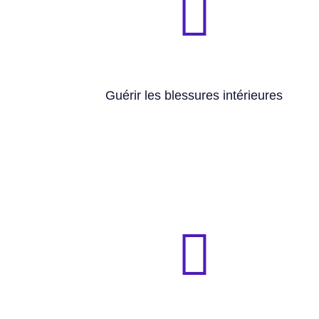
🧭 Séparations, deuils, traumatismes non
d’amour, abandon, rejet, injustice...
🧭 Blessures d’enfance, manque
Guérir les blessures intérieures
clarifier ce pour quoi l’on est vraiment là
🧭 Retrouver le sens profond de sa vie et